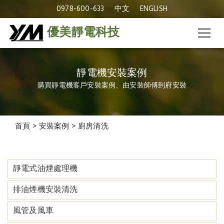
0978-600-633
中文
ENGLISH
優美靜電科技
靜電機安裝案例
購買靜電機客戶安裝案例、由安裝師傅到府安裝
安裝案例
首頁
>
安裝案例
>
廚房清洗
靜電式油煙處理機
排油煙機安裝清洗
風管及風車