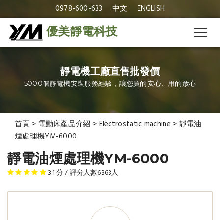
0978-600-633
中文
ENGLISH
優美靜電科技
靜電機工廠直售批發價
5000個靜電機安裝服務經驗，讓您買的安心、用的放心
首頁
>
電動床產品介紹
>
Electrostatic machine
>
靜電油
煙處理機YM-6000
靜電油煙處理機YM-6000
3.1
分 / 評分人數
6363
人