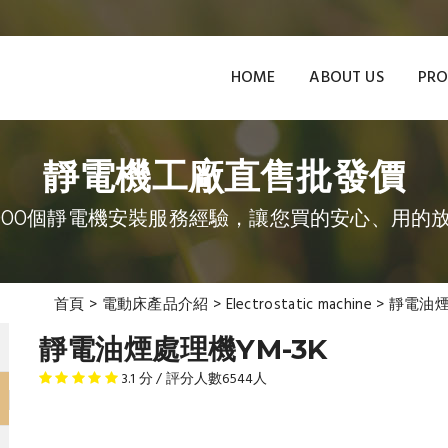
HOME
ABOUT US
PRO
靜電機工廠直售批發價
000個靜電機安裝服務經驗，讓您買的安心、用的
首頁
>
電動床產品介紹
>
Electrostatic machine
>
靜電油煙
靜電油煙處理機YM-3K
3.1
分 / 評分人數
6544
人