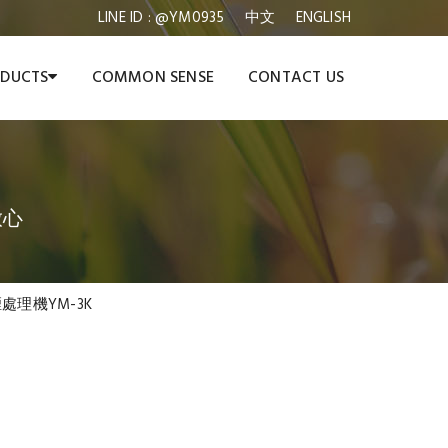
LINE ID : @YM0935
中文
ENGLISH
DUCTS
COMMON SENSE
CONTACT US
放心
處理機YM-3K