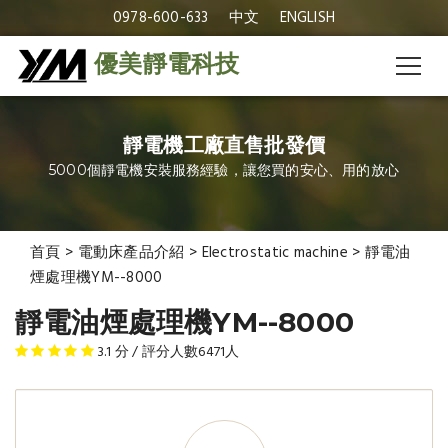
0978-600-633
中文
ENGLISH
優美靜電科技
靜電機工廠直售批發價
5000個靜電機安裝服務經驗，讓您買的安心、用的放心
首頁
>
電動床產品介紹
>
Electrostatic machine
>
靜電油
煙處理機YM--8000
靜電油煙處理機YM--8000
3.1
分 / 評分人數
6471
人