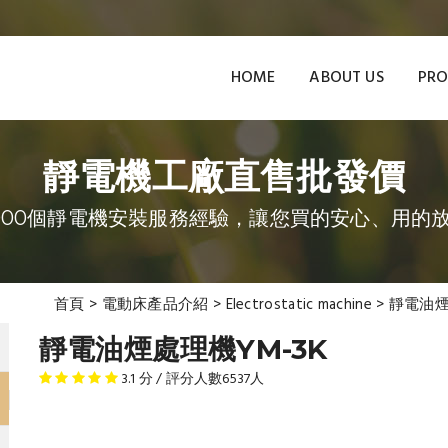
HOME
ABOUT US
PRO
靜電機工廠直售批發價
000個靜電機安裝服務經驗，讓您買的安心、用的
首頁
>
電動床產品介紹
>
Electrostatic machine
>
靜電油煙
靜電油煙處理機YM-3K
3.1
分 / 評分人數
6537
人