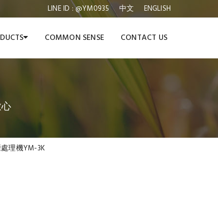
LINE ID : @YM0935
中文
ENGLISH
DUCTS
COMMON SENSE
CONTACT US
放心
處理機YM-3K