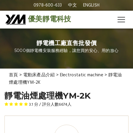
0978-600-633
中文
ENGLISH
優美靜電科技
靜電機工廠直售批發價
5000個靜電機安裝服務經驗，讓您買的安心、用的放心
首頁
>
電動床產品介紹
>
Electrostatic machine
>
靜電油
煙處理機YM-2K
靜電油煙處理機YM-2K
3.1
分 / 評分人數
6674
人