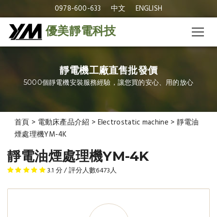
0978-600-633
中文
ENGLISH
優美靜電科技
靜電機工廠直售批發價
5000個靜電機安裝服務經驗，讓您買的安心、用的放心
首頁
>
電動床產品介紹
>
Electrostatic machine
>
靜電油
煙處理機YM-4K
靜電油煙處理機YM-4K
3.1
分 / 評分人數
6473
人