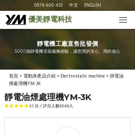
0978-600-633
中文
ENGLISH
優美靜電科技
靜電機工廠直售批發價
5000個靜電機安裝服務經驗，讓您買的安心、用的放心
首頁
>
電動床產品介紹
>
Electrostatic machine
>
靜電油
煙處理機YM-3K
靜電油煙處理機YM-3K
3.1
分 / 評分人數
6549
人